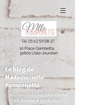
Tél.
05 62 59 58 37
10 Place Gambetta,
32600 L'Isle-Jourdain
Le blog de
Mademoiselle
Pomponette
Retrouvez ici toutes
les infos et
les nouveaux produits en