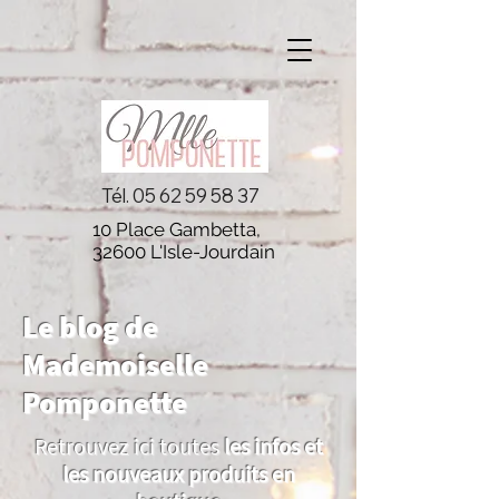
Tél.
05 62 59 58 37
10 Place Gambetta,
32600 L'Isle-Jourdain
Le blog de
Mademoiselle
Pomponette
Retrouvez ici toutes
les infos et
les nouveaux produits en