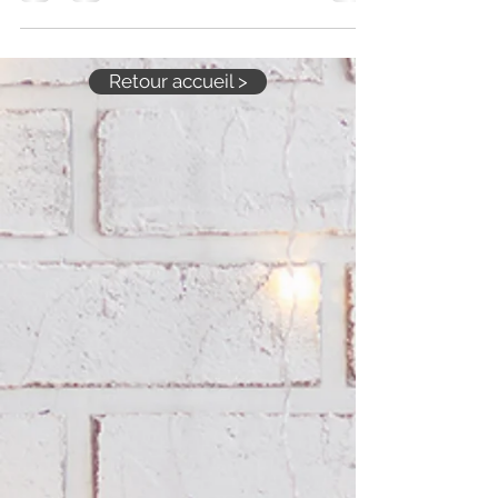
de bain de grandes marques🩱 en soldes 💸 dans
nos trois boutiques du Sud‑Ouest : Mademoiselle
Pomponette – L’Isle-Jourdain Au Féminin –
Casteljaloux Calypso – Villeneuve-sur-Lot
Retour accueil >