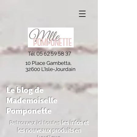
Tél.
05 62 59 58 37
10 Place Gambetta,
32600 L'Isle-Jourdain
Le blog de
Mademoiselle
Pomponette
Retrouvez ici toutes
les infos et
les nouveaux produits en