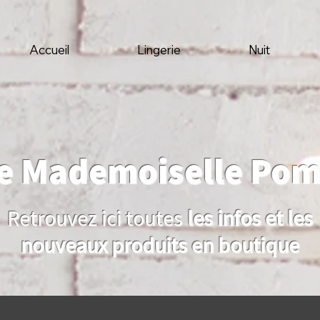
Accueil
Lingerie
Nuit
de Mademoiselle Po
Retrouvez ici toutes
les infos et les
nouveaux produits en boutique