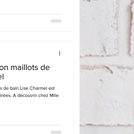
on maillots de
el
ts de bain Lise Charmel est
érées. A découvrir chez Mlle