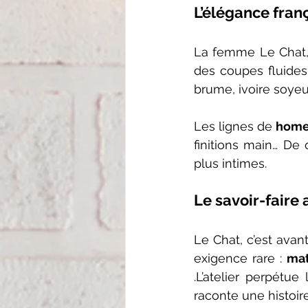
L’élégance franç
La femme Le Chat, c
des coupes fluides,
brume, ivoire soyeu
Les lignes de 
home
finitions main… De
plus intimes.
Le savoir-faire
Le Chat, c’est avan
exigence rare : 
.L’atelier perpétu
raconte une histoir