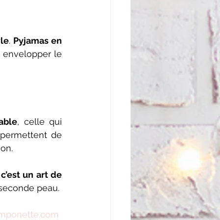
le
. 
Pyjamas en 
 envelopper le 
able
, celle qui 
 permettent de 
ion.
’est un art de 
 seconde peau.
mponette.com