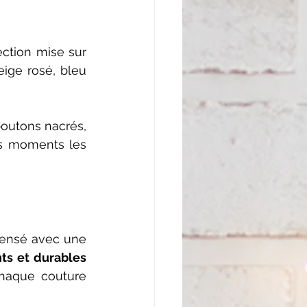
ection mise sur 
ige rosé, bleu 
boutons nacrés, 
es moments les 
pensé avec une 
matières certifiées, coutures précises, textiles respirants et durables 
chaque couture 